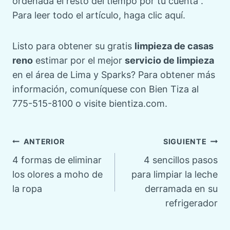
ordenada el resto del tiempo por tu cuenta”.
Para leer todo el artículo, haga clic aquí.
Listo para obtener su gratis
limpieza de casas
reno
estimar por el mejor
servicio de limpieza
en el área de Lima y Sparks? Para obtener más
información, comuníquese con Bien Tiza al
775-515-8100 o visite bientiza.com.
Navegación
ANTERIOR
SIGUIENTE
4 formas de eliminar
4 sencillos pasos
de
los olores a moho de
para limpiar la leche
la ropa
derramada en su
entradas
refrigerador