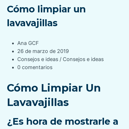
Cómo limpiar un
lavavajillas
A
Ana GCF
u
P
26 de marzo de 2019
t
u
C
Consejos e ideas
/
Consejos e ideas
o
b
a
P
0 comentarios
r
l
t
u
d
i
e
b
Cómo Limpiar Un
e
c
g
l
Lavavajillas
l
a
o
i
a
c
r
c
p
i
í
a
¿Es hora de mostrarle a
u
ó
a
r