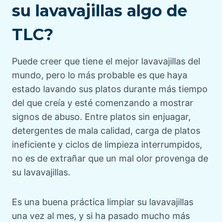
b
n
d
c
su lavavajillas algo de
l
p
e
o
TLC?
i
u
p
m
c
b
u
e
a
l
b
n
Puede creer que tiene el mejor lavavajillas del
c
i
l
t
mundo, pero lo más probable es que haya
i
c
i
a
estado lavando sus platos durante más tiempo
ó
a
c
r
del que creía y esté comenzando a mostrar
n
d
a
i
signos de abuso. Entre platos sin enjuagar,
:
a
c
o
detergentes de mala calidad, carga de platos
:
i
s
ineficiente y ciclos de limpieza interrumpidos,
ó
:
no es de extrañar que un mal olor provenga de
n
su lavavajillas.
:
Es una buena práctica limpiar su lavavajillas
una vez al mes, y si ha pasado mucho más