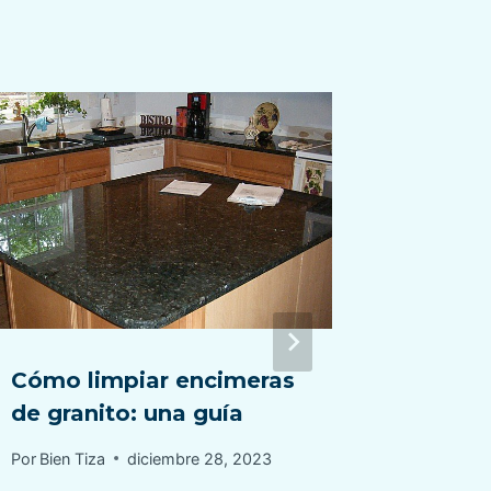
Cómo limpiar encimeras
Limpie
de granito: una guía
una pl
Por
Bien Tiza
diciembre 28, 2023
Por
Bien Ti