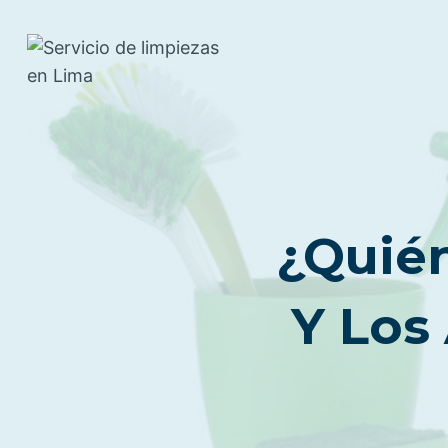
Saltar
al
contenido
¿Quién
Y Los