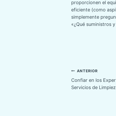
proporcionen el equ
eficiente (como aspi
simplemente pregunta
«¿Qué suministros y
Navegaci
ANTERIOR
Confiar en los Exper
de
Servicios de Limpie
entradas