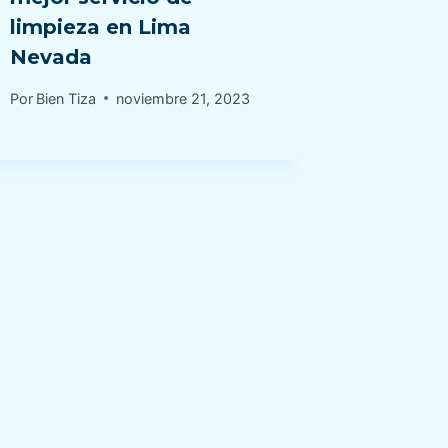
limpieza en Lima
o serv
Nevada
compl
Por
Bien Tiza
noviembre 21, 2023
Por
Bien Ti