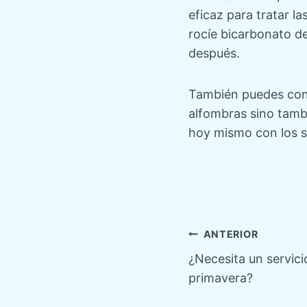
eficaz para tratar 
rocíe bicarbonato de
después.
También puedes contr
alfombras sino tambi
hoy mismo con los s
Navegaci
ANTERIOR
¿Necesita un servici
de
primavera?
entradas