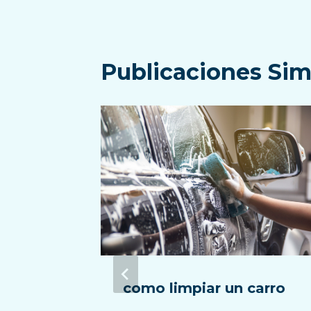
Publicaciones Sim
eza de
como limpiar un carro
a