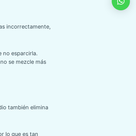
las incorrectamente,
 no esparcirla.
e no se mezcle más
dio también elimina
or lo que es tan