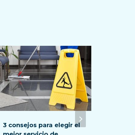
3 consejos para elegir el
¿Puedo
mejor servicio de
limpie