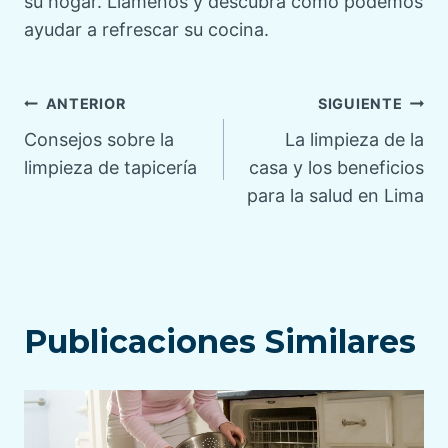
su hogar. Llámenos y descubra cómo podemos
ayudar a refrescar su cocina.
Navegación
ANTERIOR
SIGUIENTE
Consejos sobre la
La limpieza de la
de
limpieza de tapicería
casa y los beneficios
para la salud en Lima
entradas
Publicaciones Similares