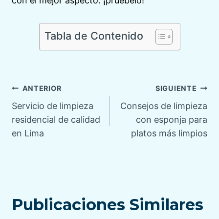
con el mejor aspecto: ¡pruébelo!
Tabla de Contenido
Navegación
ANTERIOR
SIGUIENTE
Servicio de limpieza
Consejos de limpieza
de
residencial de calidad
con esponja para
en Lima
platos más limpios
entradas
Publicaciones Similares