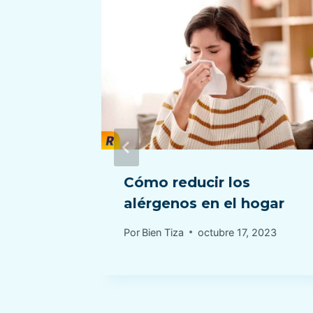
nterior
Cómo reducir los
alérgenos en el hogar
Por
Bien Tiza
octubre 17, 2023
1, 2023