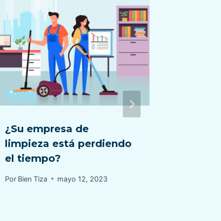
¿Su empresa de
Cómo m
limpieza está perdiendo
desord
el tiempo?
Por
Bien Ti
Por
Bien Tiza
mayo 12, 2023