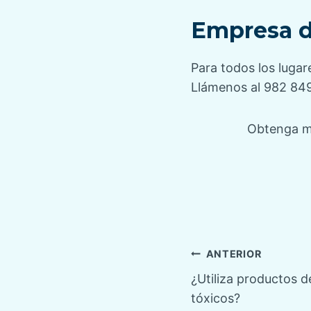
Empresa de
Para todos los lugar
Llámenos al 982 849
Obtenga má
Navegaci
ANTERIOR
¿Utiliza productos 
de
tóxicos?