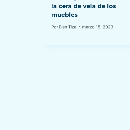
 es
la cera de vela de los
 para
muebles
Por
Bien Tiza
marzo 15, 2023
3