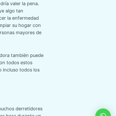
ría valer la pena.
ye algo tan
ecer la enfermedad
impiar su hogar con
personas mayores de
iradora también puede
Con todos estos
o incluso todos los
muchos derretidores
or hora durante un