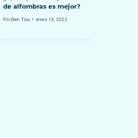
de alfombras es mejor?
limpia
Por
Bien Tiza
enero 13, 2023
Por
Bien Ti