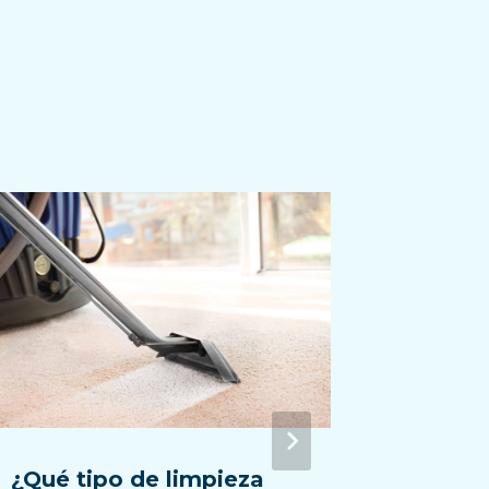
¿Qué tipo de limpieza
El mej