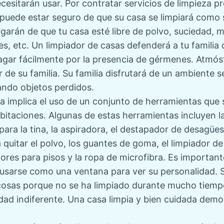
cesitarán usar. Por
contratar servicios de limpieza pr
puede estar seguro de que su casa se limpiará como s
garán de que tu casa esté libre de polvo, suciedad, m
s, etc. Un limpiador de casas defenderá a tu famili
gar fácilmente por la presencia de gérmenes.
Atmós
r de su familia. Su familia disfrutará de un ambiente 
ndo objetos perdidos.
sa implica el uso de un conjunto de herramientas que s
abitaciones. Algunas de estas herramientas incluyen la
para la tina, la aspiradora, el destapador de desagües
ra quitar el polvo, los guantes de goma, el limpiador d
dores para pisos y la ropa de microfibra. Es importan
usarse como una ventana para ver su personalidad. Si
e cosas porque no se ha limpiado durante mucho tiemp
dad indiferente.
Una casa limpia y bien cuidada
demost