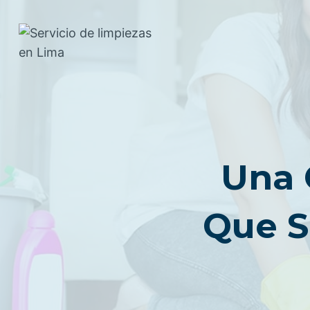
Saltar
al
contenido
Una 
Que S