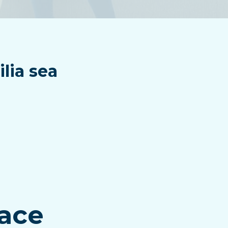
lia sea
ace