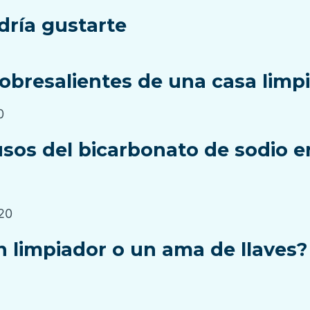
ría gustarte
sobresalientes de una casa limp
0
sos del bicarbonato de sodio en
20
n limpiador o un ama de llaves?