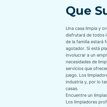
l
a
o
i
Que Su
a
c
r
c
p
i
í
a
u
ó
a
r
b
n
d
c
Una casa limpia y o
l
p
e
o
disfrutará de todos 
i
u
p
m
de la familia estará 
c
b
u
e
agotador. Si está pl
a
l
b
n
involucrar a un
empr
c
i
l
t
necesidades de limpi
i
c
i
a
servicios que ofrec
ó
a
c
r
juego. Los limpiado
n
d
a
i
industria y, por lo t
:
a
c
o
casas.
:
i
s
Encuentre un limpia
ó
:
Los limpiadores pro