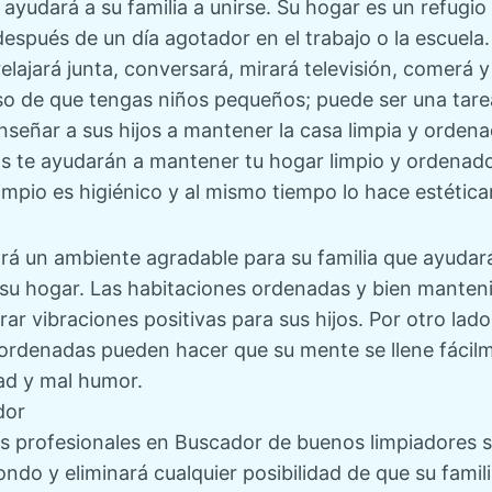
ayudará a su familia a unirse. Su hogar es un refugi
spués de un día agotador en el trabajo o la escuela.
relajará junta, conversará, mirará televisión, comerá y
o de que tengas niños pequeños; puede ser una tarea
nseñar a sus hijos a mantener la casa limpia y orden
os te ayudarán a mantener tu hogar limpio y ordenad
mpio es higiénico y al mismo tiempo lo hace estética
rá un ambiente agradable para su familia que ayudará
su hogar. Las habitaciones ordenadas y bien manten
ar vibraciones positivas para sus hijos. Por otro lado
rdenadas pueden hacer que su mente se llene fácilm
idad y mal humor.
dor
s profesionales en
Buscador de buenos limpiadores
s
fondo y eliminará cualquier posibilidad de que su fami