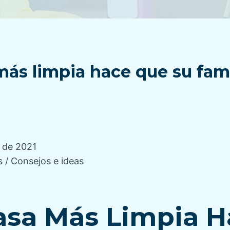
ás limpia hace que su fami
 de 2021
as
/
Consejos e ideas
asa Más Limpia H