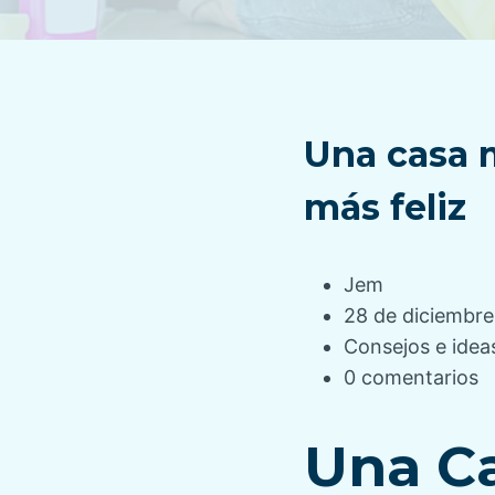
Una casa m
más feliz
A
Jem
u
P
28 de diciembre
t
u
C
Consejos e ide
o
b
a
P
0 comentarios
r
l
t
u
d
i
e
b
Una C
e
c
g
l