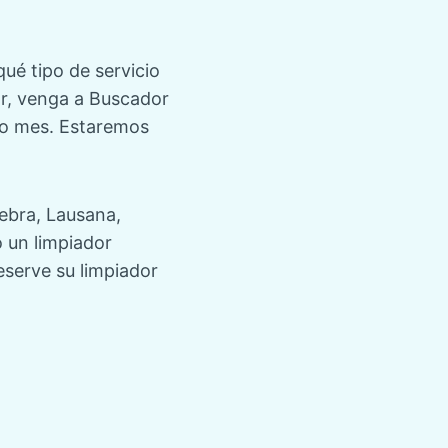
ué tipo de servicio
ar, venga a
Buscador
 o mes. Estaremos
ebra
,
Lausana
,
o un limpiador
eserve su limpiador