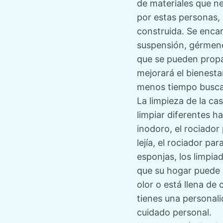
n
de materiales que ne
:
por estas personas, 
construida. Se encar
suspensión, gérmene
que se pueden propa
mejorará el bienesta
menos tiempo busca
La limpieza de la ca
limpiar diferentes h
inodoro, el rociador 
lejía, el rociador pa
esponjas, los limpia
que su hogar puede 
olor o está llena d
tienes una personali
cuidado personal.